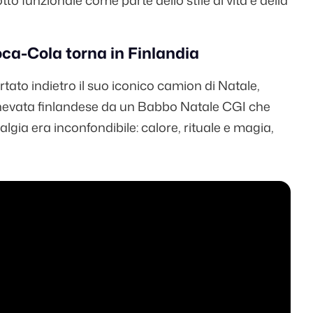
o funzionale come parte dello stile di vita e della
oca-Cola torna in Finlandia
o indietro il suo iconico camion di Natale,
nnevata finlandese da un Babbo Natale CGI che
algia era inconfondibile: calore, rituale e magia,