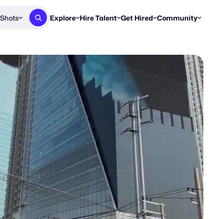
Shots
Explore
Hire Talent
Get Hired
Community
Post a Brief
Browse Jobs
Challenges
Staff Picks
Get proposals from creators
Find briefs & roles to pitch
Enter a brief, w
New & Noteworthy
Browse Talent
Share Your Work
Resources
Find & message creators directly
Get discovered by brands
Reports, guides
Concierge
FOOH Awards
FOOH Awar
We'll match you with talent
Submit & win recognition
Past winners &
Workflows
Blog
Break down how you made a 
Trends, stories
Instagram
Daily FOOH & C