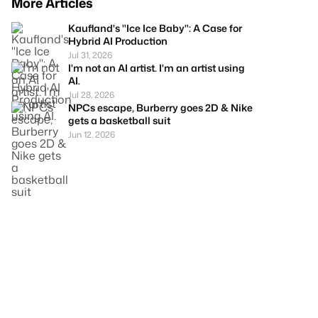
More Articles
Kaufland's "Ice Ice Baby": A Case for
Hybrid AI Production
Jul 31, 2026
I'm not an AI artist. I'm an artist using
AI.
Jul 28, 2026
NPCs escape, Burberry goes 2D & Nike
gets a basketball suit
Jun 12, 2026