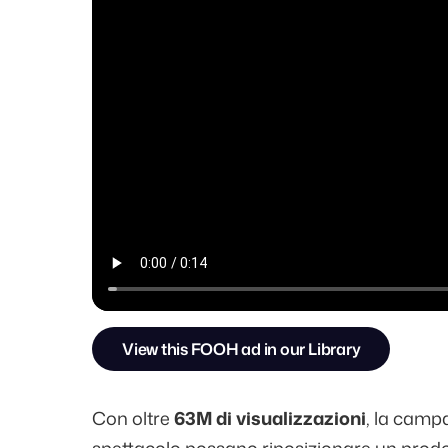
View this FOOH ad in our Library
Con oltre
63M di visualizzazioni
, la camp