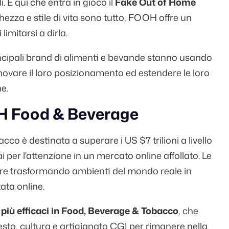
 È qui che entra in gioco il
Fake Out of Home
schezza e stile di vita sono tutto, FOOH offre un
imitarsi a dirla.
ncipali brand di alimenti e bevande stanno usando
novare il loro posizionamento ed estendere le loro
e.
OH Food & Beverage
bacco è destinata a superare i US
$7 trilioni
a livello
 per l'attenzione in un mercato online affollato. Le
 trasformando ambienti del mondo reale in
ata online.
iù efficaci in Food, Beverage & Tobacco
, che
o, cultura e artigianato CGI per rimanere nella