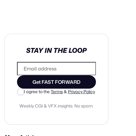
in cash prizes
STAY IN THE LOOP
 & tools
ds
 the program
Get FAST FORWARD
reel
 & how-tos
I agree to the
Terms
&
Privacy Policy
.
Weekly CGI & VFX insights. No spam.
GI inspiration