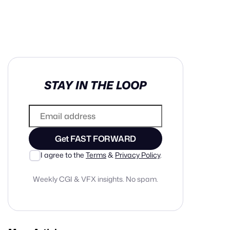
in cash prizes
STAY IN THE LOOP
 & tools
ds
 the program
Get FAST FORWARD
reel
 & how-tos
I agree to the
Terms
&
Privacy Policy
.
Weekly CGI & VFX insights. No spam.
GI inspiration