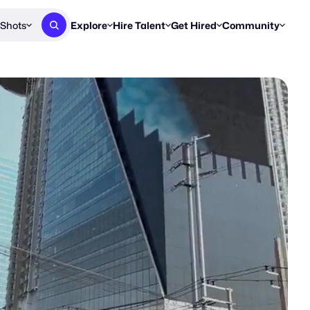
Shots
Explore
Hire Talent
Get Hired
Community
Post a Brief
Browse Jobs
Challenges
Staff Picks
Get proposals from creators
Find briefs & roles to pitch
Enter a brief, w
New & Noteworthy
Browse Talent
Share Your Work
Resources
Find & message creators directly
Get discovered by brands
Reports, guides
Concierge
FOOH Awards
FOOH Awar
We'll match you with talent
Submit & win recognition
Past winners &
Workflows
Blog
Break down how you made a 
Trends, stories
Instagram
Daily FOOH & C