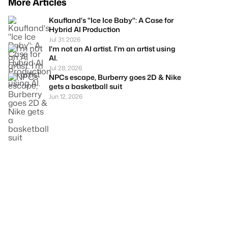
More Articles
Kaufland's "Ice Ice Baby": A Case for
Hybrid AI Production
Jul 31, 2026
I'm not an AI artist. I'm an artist using
AI.
Jul 28, 2026
NPCs escape, Burberry goes 2D & Nike
gets a basketball suit
Jun 12, 2026