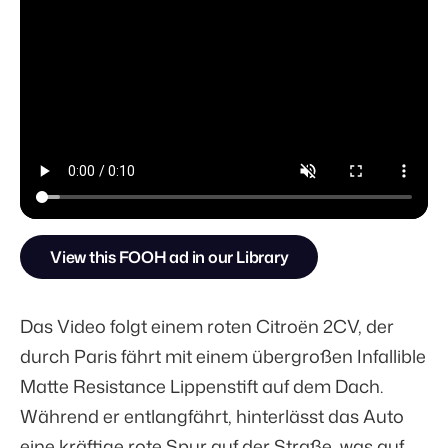
View this FOOH ad in our Library
Das Video folgt einem roten Citroën 2CV, der
durch Paris fährt mit einem übergroßen Infallible
Matte Resistance Lippenstift auf dem Dach.
Während er entlangfährt, hinterlässt das Auto
eine kräftige rote Spur auf der Straße, was auf