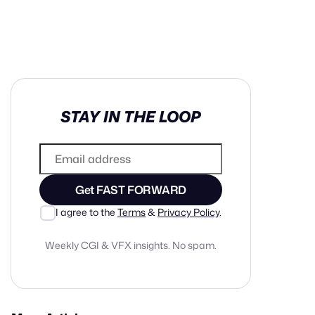
in cash prizes
STAY IN THE LOOP
 & tools
ds
 the program
Get FAST FORWARD
reel
 & how-tos
I agree to the
Terms
&
Privacy Policy
.
Weekly CGI & VFX insights. No spam.
GI inspiration