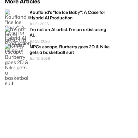
More Articles
Kaufland's "Ice Ice Baby": A Case for
Hybrid AI Production
Jul 31, 2026
I'm not an AI artist. I'm an artist using
AI.
Jul 28, 2026
NPCs escape, Burberry goes 2D & Nike
gets a basketball suit
Jun 12, 2026