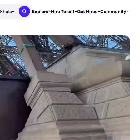
Shots
Explore
Hire Talent
Get Hired
Community
Post a Brief
Browse Jobs
Challenges
Staff Picks
Get proposals from creators
Find briefs & roles to pitch
Enter a brief, w
New & Noteworthy
Browse Talent
Share Your Work
Resources
Find & message creators directly
Get discovered by brands
Reports, guides
Concierge
FOOH Awards
FOOH Awar
We'll match you with talent
Submit & win recognition
Past winners &
Workflows
Blog
Break down how you made a 
Trends, stories
Instagram
Daily FOOH & C