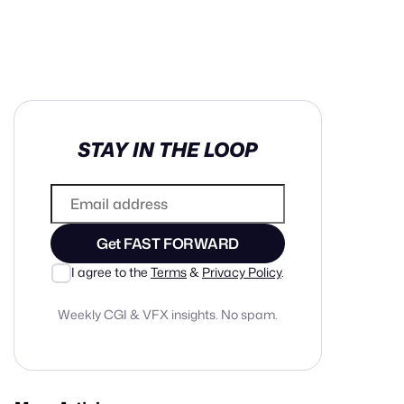
in cash prizes
STAY IN THE LOOP
 & tools
ds
 the program
Get FAST FORWARD
reel
 & how-tos
I agree to the
Terms
&
Privacy Policy
.
Weekly CGI & VFX insights. No spam.
GI inspiration