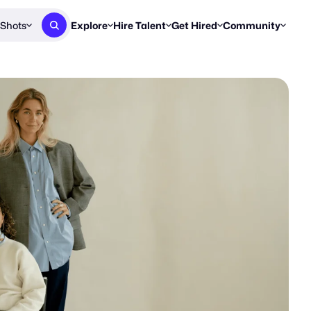
Shots
Explore
Hire Talent
Get Hired
Community
Post a Brief
Browse Jobs
Challenges
Staff Picks
Get proposals from creators
Find briefs & roles to pitch
Enter a brief, w
New & Noteworthy
Browse Talent
Share Your Work
Resources
Find & message creators directly
Get discovered by brands
Reports, guides
Concierge
FOOH Awards
FOOH Awar
We'll match you with talent
Submit & win recognition
Past winners &
Workflows
Blog
Break down how you made a 
Trends, stories
Instagram
Daily FOOH & C