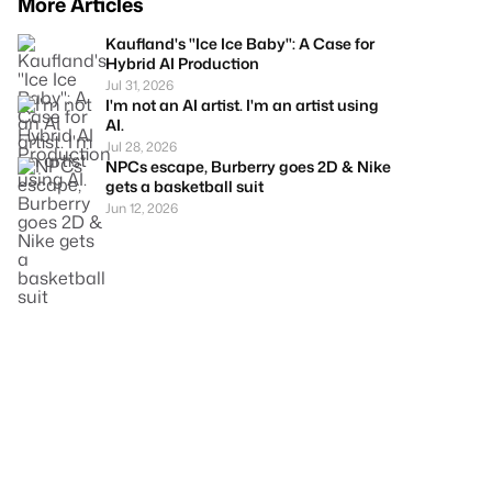
More Articles
Kaufland's "Ice Ice Baby": A Case for
Hybrid AI Production
Jul 31, 2026
I'm not an AI artist. I'm an artist using
AI.
Jul 28, 2026
NPCs escape, Burberry goes 2D & Nike
gets a basketball suit
Jun 12, 2026