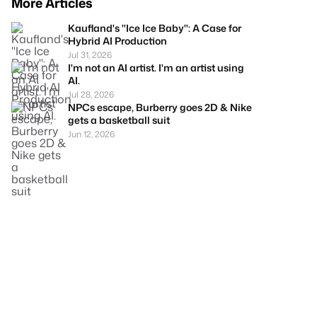
More Articles
Kaufland's "Ice Ice Baby": A Case for
Hybrid AI Production
Jul 31, 2026
I'm not an AI artist. I'm an artist using
AI.
Jul 28, 2026
NPCs escape, Burberry goes 2D & Nike
gets a basketball suit
Jun 12, 2026