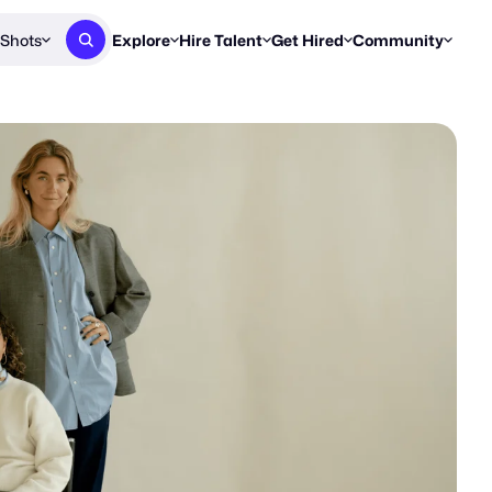
Shots
Explore
Hire Talent
Get Hired
Community
Post a Brief
Browse Jobs
Challenges
Staff Picks
Get proposals from creators
Find briefs & roles to pitch
Enter a brief, w
New & Noteworthy
Browse Talent
Share Your Work
Resources
Find & message creators directly
Get discovered by brands
Reports, guides
Concierge
FOOH Awards
FOOH Awar
We'll match you with talent
Submit & win recognition
Past winners &
Workflows
Blog
Break down how you made a 
Trends, stories
Instagram
Daily FOOH & C