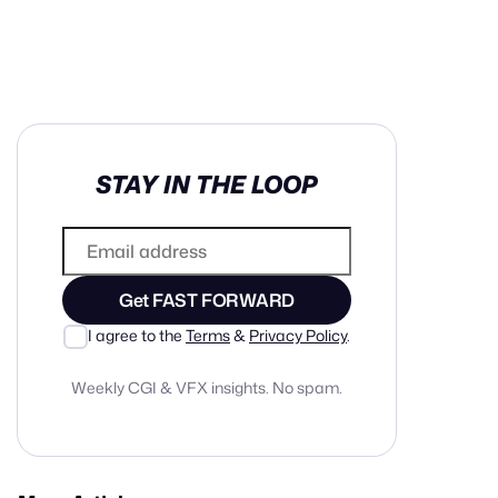
in cash prizes
STAY IN THE LOOP
 & tools
ds
 the program
Get FAST FORWARD
reel
 & how-tos
I agree to the
Terms
&
Privacy Policy
.
Weekly CGI & VFX insights. No spam.
GI inspiration