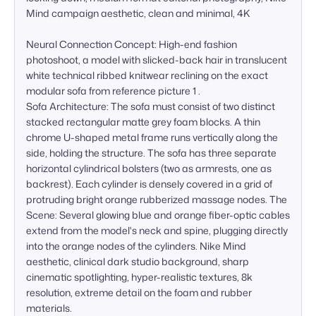
Mind campaign aesthetic, clean and minimal, 4K

Neural Connection Concept: High-end fashion 
photoshoot, a model with slicked-back hair in translucent 
white technical ribbed knitwear reclining on the exact 
modular sofa from reference picture 1 .  

Sofa Architecture: The sofa must consist of two distinct 
stacked rectangular matte grey foam blocks. A thin 
chrome U-shaped metal frame runs vertically along the 
side, holding the structure. The sofa has three separate 
horizontal cylindrical bolsters (two as armrests, one as 
backrest). Each cylinder is densely covered in a grid of 
protruding bright orange rubberized massage nodes. The 
Scene: Several glowing blue and orange fiber-optic cables 
extend from the model's neck and spine, plugging directly 
into the orange nodes of the cylinders. Nike Mind 
aesthetic, clinical dark studio background, sharp 
cinematic spotlighting, hyper-realistic textures, 8k 
resolution, extreme detail on the foam and rubber 
materials.
