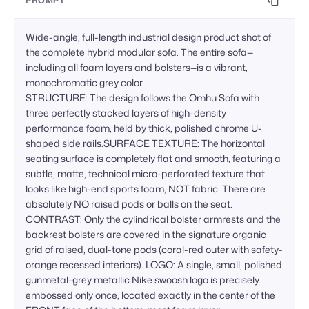
PROMPT
Wide-angle, full-length industrial design product shot of 
the complete hybrid modular sofa. The entire sofa—
including all foam layers and bolsters—is a vibrant, 
monochromatic grey color.  

STRUCTURE: The design follows the Omhu Sofa with 
three perfectly stacked layers of high-density 
performance foam, held by thick, polished chrome U-
shaped side rails.SURFACE TEXTURE: The horizontal 
seating surface is completely flat and smooth, featuring a 
subtle, matte, technical micro-perforated texture that 
looks like high-end sports foam, NOT fabric. There are 
absolutely NO raised pods or balls on the seat. 
CONTRAST: Only the cylindrical bolster armrests and the 
backrest bolsters are covered in the signature organic 
grid of raised, dual-tone pods (coral-red outer with safety-
orange recessed interiors). LOGO: A single, small, polished 
gunmetal-grey metallic Nike swoosh logo is precisely 
embossed only once, located exactly in the center of the 