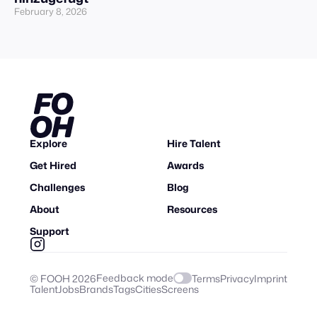
February 8, 2026
Explore
Hire Talent
Get Hired
Awards
Challenges
Blog
About
Resources
Support
Feedback mode
© FOOH
2026
Terms
Privacy
Imprint
Talent
Jobs
Brands
Tags
Cities
Screens