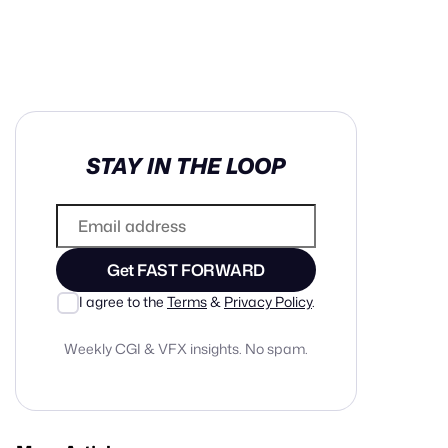
in cash prizes
STAY IN THE LOOP
 & tools
ds
 the program
Get FAST FORWARD
reel
 & how-tos
I agree to the
Terms
&
Privacy Policy
.
Weekly CGI & VFX insights. No spam.
GI inspiration