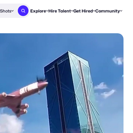
Shots
Explore
Hire Talent
Get Hired
Community
Post a Brief
Browse Jobs
Challenges
Staff Picks
Get proposals from creators
Find briefs & roles to pitch
Enter a brief, w
New & Noteworthy
Browse Talent
Share Your Work
Resources
Find & message creators directly
Get discovered by brands
Reports, guides
Concierge
FOOH Awards
FOOH Awar
We'll match you with talent
Submit & win recognition
Past winners &
Workflows
Blog
Break down how you made a 
Trends, stories
Instagram
Daily FOOH & C