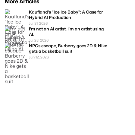
More Articles
Kaufland's "Ice Ice Baby": A Case for
Hybrid AI Production
Jul 31, 2026
I'm not an AI artist. I'm an artist using
AI.
Jul 28, 2026
NPCs escape, Burberry goes 2D & Nike
gets a basketball suit
Jun 12, 2026