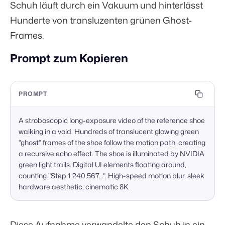
Schuh läuft durch ein Vakuum und hinterlässt
Hunderte von transluzenten grünen Ghost-
Frames.
Prompt zum Kopieren
PROMPT
A stroboscopic long-exposure video of the reference shoe 
walking in a void. Hundreds of translucent glowing green 
"ghost" frames of the shoe follow the motion path, creating 
a recursive echo effect. The shoe is illuminated by NVIDIA 
green light trails. Digital UI elements floating around, 
counting "Step 1,240,567...". High-speed motion blur, sleek 
hardware aesthetic, cinematic 8K.
Diese Aufnahme verwandelte den Schuh in ein