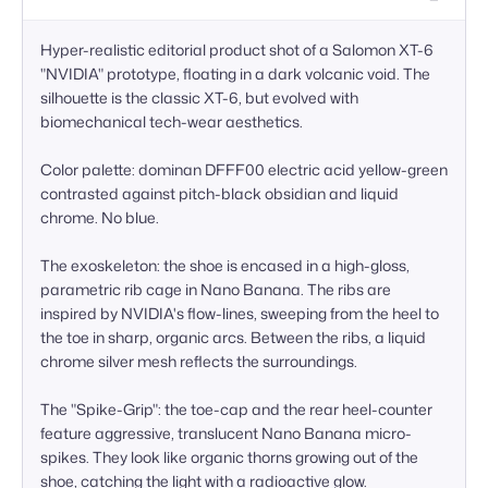
Hyper-realistic editorial product shot of a Salomon XT-6 
"NVIDIA" prototype, floating in a dark volcanic void. The 
silhouette is the classic XT-6, but evolved with 
biomechanical tech-wear aesthetics.

Color palette: dominan DFFF00 electric acid yellow-green 
contrasted against pitch-black obsidian and liquid 
chrome. No blue.

The exoskeleton: the shoe is encased in a high-gloss, 
parametric rib cage in Nano Banana. The ribs are 
inspired by NVIDIA's flow-lines, sweeping from the heel to 
the toe in sharp, organic arcs. Between the ribs, a liquid 
chrome silver mesh reflects the surroundings.

The "Spike-Grip": the toe-cap and the rear heel-counter 
feature aggressive, translucent Nano Banana micro-
spikes. They look like organic thorns growing out of the 
shoe, catching the light with a radioactive glow.
