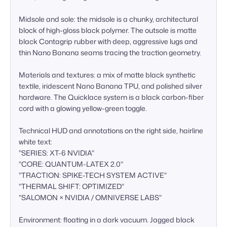
Midsole and sole: the midsole is a chunky, architectural 
block of high-gloss black polymer. The outsole is matte 
black Contagrip rubber with deep, aggressive lugs and 
thin Nano Banana seams tracing the traction geometry.

Materials and textures: a mix of matte black synthetic 
textile, iridescent Nano Banana TPU, and polished silver 
hardware. The Quicklace system is a black carbon-fiber 
cord with a glowing yellow-green toggle.

Technical HUD and annotations on the right side, hairline 
white text:  

"SERIES: XT-6 NVIDIA"  

"CORE: QUANTUM-LATEX 2.0"  

"TRACTION: SPIKE-TECH SYSTEM ACTIVE"  

"THERMAL SHIFT: OPTIMIZED"  

"SALOMON × NVIDIA / OMNIVERSE LABS"

Environment: floating in a dark vacuum. Jagged black 