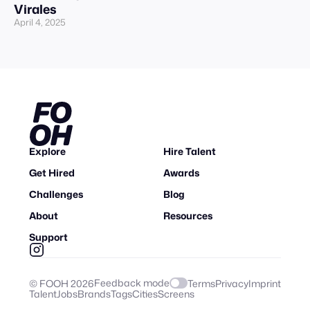
Virales
April 4, 2025
Explore
Hire Talent
Get Hired
Awards
Challenges
Blog
About
Resources
Support
Feedback mode
© FOOH
2026
Terms
Privacy
Imprint
Talent
Jobs
Brands
Tags
Cities
Screens